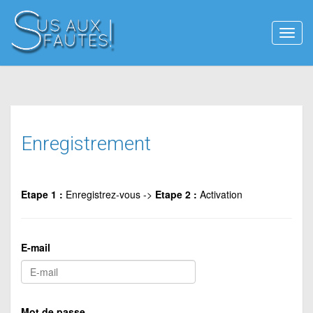
Affic
le
menu
Enregistrement
Etape 1 :
Enregistrez-vous
->
Etape 2 :
Activation
E-mail
Mot de passe